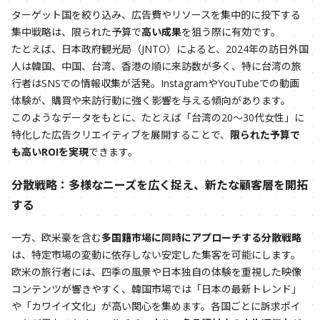
ターゲット国を絞り込み、広告費やリソースを集中的に投下する
集中戦略は、限られた予算で
高い成果
を狙う際に有効です。
たとえば、日本政府観光局（JNTO）によると、2024年の訪日外国
人は韓国、中国、台湾、香港の順に来訪数が多く、特に台湾の旅
行者はSNSでの情報収集が活発。InstagramやYouTubeでの動画
体験が、購買や来訪行動に強く影響を与える傾向があります。
このようなデータをもとに、たとえば「台湾の20〜30代女性」に
特化した広告クリエイティブを展開することで、
限られた予算で
も高いROIを実現
できます。
分散戦略：多様なニーズを広く捉え、新たな顧客層を開拓
する
一方、欧米豪を含む
多国籍市場に同時にアプローチする分散戦略
は、特定市場の変動に依存しない安定した集客を可能にします。
欧米の旅行者には、四季の風景や日本独自の体験を重視した映像
コンテンツが響きやすく、韓国市場では「日本の最新トレンド」
や「カワイイ文化」が高い関心を集めます。各国ごとに訴求ポイ