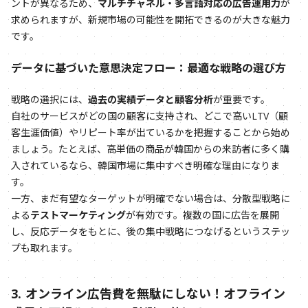
ントが異なるため、
マルチチャネル・多言語対応の広告運用力
が
求められますが、新規市場の可能性を開拓できるのが大きな魅力
です。
データに基づいた意思決定フロー：最適な戦略の選び方
戦略の選択には、
過去の実績データと顧客分析
が重要です。
自社のサービスがどの国の顧客に支持され、どこで高いLTV（顧
客生涯価値）やリピート率が出ているかを把握することから始め
ましょう。たとえば、高単価の商品が韓国からの来訪者に多く購
入されているなら、韓国市場に集中すべき明確な理由になりま
す。
一方、まだ有望なターゲットが明確でない場合は、分散型戦略に
よる
テストマーケティング
が有効です。複数の国に広告を展開
し、反応データをもとに、後の集中戦略につなげるというステッ
プも取れます。
3. オンライン広告費を無駄にしない！オフライン