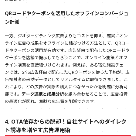
QRコードやクーポンを活用したオフラインコンバージョ
ン計測
一方、ジオターゲティング広告よりもコストを抑え、確実にオン
ライン広告の成果をオフラインに結びつける方法として、QRコー
ドやクーポンの活用が有効です。広告経由で配布したQRコードや
クーポンを店舗で提示してもらうことで、オンライン施策とオフ
ライン購買を直接紐づけられます。例えば、ある宿泊施設チェー
ンでは、SNS広告経由で配布したQRクーポンを使った予約が、広
告接触者の来訪データとしてリアルタイムに取得できました。こ
れにより、どの広告が実際の購入につながったかを明確に分析可
能です。
データ連携と成果分析
を組み合わせることで、広告投資
の最適化が図れ、無駄な広告費を削減できます。
4. OTA依存からの脱却！自社サイトへのダイレク
ト誘導を増やす広告運用術