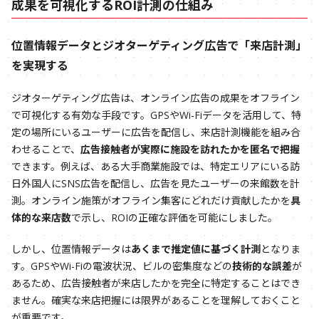
成果を可視化するROI計測の仕組み
位置情報データとジオターゲティング広告で「来店計測」
を実現する
ジオターゲティング広告は、オンライン広告の成果をオフライン
で可視化する有効な手段です。GPSやWi-Fiデータを活用して、特
定の場所にいるユーザーに広告を配信し、来店計測機能を組み合
わせることで、
広告接触者が実際に施設を訪れたかを匿名で把握
できます。例えば、ある大手商業施設では、特定エリアにいる訪
日外国人にSNS広告を配信し、広告を見たユーザーの来館数を計
測。オンライン施策がオフライン集客にどれだけ貢献したかを
具
体的な来店数
で示し、ROIの正確な評価を可能にしました。
しかし、位置情報データは
あくまで推定値に基づく計測
となりま
す。GPSやWi-Fiの電波状況、ビルの密集度などの
技術的な誤差
が
あるため、広告接触者が来店したかを完全に特定することはでき
ません。確実な来店把握には限界があることを理解しておくこと
が重要です。