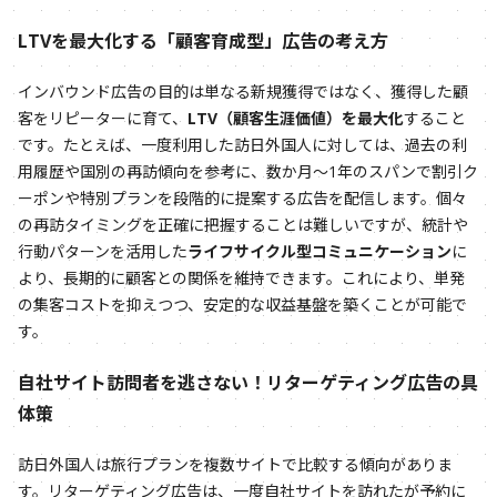
LTVを最大化する「顧客育成型」広告の考え方
インバウンド広告の目的は単なる新規獲得ではなく、獲得した顧
客をリピーターに育て、
LTV（顧客生涯価値）を最大化
すること
です。たとえば、一度利用した訪日外国人に対しては、過去の利
用履歴や国別の再訪傾向を参考に、数か月～1年のスパンで割引ク
ーポンや特別プランを段階的に提案する広告を配信します。個々
の再訪タイミングを正確に把握することは難しいですが、統計や
行動パターンを活用した
ライフサイクル型コミュニケーション
に
より、長期的に顧客との関係を維持できます。これにより、単発
の集客コストを抑えつつ、安定的な収益基盤を築くことが可能で
す。
自社サイト訪問者を逃さない！リターゲティング広告の具
体策
訪日外国人は旅行プランを複数サイトで比較する傾向がありま
す。リターゲティング広告は、一度自社サイトを訪れたが予約に