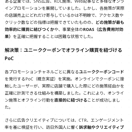
ある企業では、SNS広告、KOL施策、Web記事など多様なオンラ
インプロモーションを展開していました。しかし、各施策が実際
の店舗売上にどれだけ寄与しているかは不明瞭で、アクセス数や
クリック数などの指標は把握できていたものの、
どの施策が最も
効率的に購買に結びつくか
や、事業全体の
ROAS（広告費用対効
果）
を正確に把握することは困難な状態でした。
解決策：ユニーククーポンでオフライン購買を紐づける
PoC
各プロモーションチャネルごとに異なる
ユニーククーポンコード
を発行するPoC（概念実証）を実施。オンラインでクーポンに接
触したユーザーが、実際に店舗で購入した際にどの施策経由かを
正確に計測できる仕組みを構築しました。これにより、オンライ
ン施策とオフライン行動を
直接的に紐づける
ことが成功しまし
た。
さらに広告クリエイティブについては、CTR、エンゲージメント
率を基に検証を行い、訪日外国人に響く
訴求軸やクリエイティブ