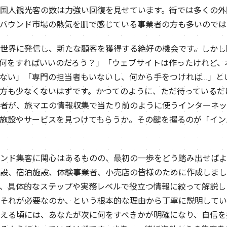
国人観光客の数は力強い回復を見せています。街では多くの外
バウンド市場の熱気を肌で感じている事業者の方も多いのでは
世界に発信し、新たな顧客を獲得する絶好の機会です。しかし
何をすればいいのだろう？」「ウェブサイトは作ったけれど、
ない」「専門の担当者もいないし、何から手をつければ…」と
方も少なくないはずです。かつてのように、ただ待っているだ
者が、旅マエの情報収集で当たり前のように使うインターネット、
施設やサービスを見つけてもらうか。その鍵を握るのが「イン
ンド集客に関心はあるものの、最初の一歩をどう踏み出せばよ
設、宿泊施設、体験事業者、小売店の皆様のために作成しまし
、具体的なステップや実務レベルで役立つ情報に絞って解説し
それが必要なのか、という根本的な理由から丁寧に説明してい
える頃には、あなたが次に何をすべきかが明確になり、自信を