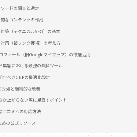
ーワードの調査と選定
力的なコンテンツの作成
部対策（テクニカルSEO）の基本
部対策（被リンク獲得）の考え方
ネスプロフィール（旧Googleマイマップ）の徹底活用
ウンド集客における最強の無料ツール
取り組むべきGBPの最適化設定
への対処と継続的な改善
なかなか上がらない際に見直すポイント
ィブな口コミへの対応方法
るための公式リソース