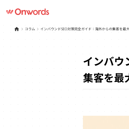
home
keyboard_arrow_right
コラム
keyboard_arrow_right
インバウンドSEO対策完全ガイド：海外からの集客を最
インバウ
集客を最