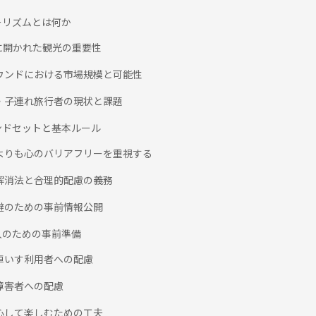
ーリズムとは何か
人に開かれた観光の重要性
バウンドにおける市場規模と可能性
齢・子連れ旅行者の現状と課題
ンドセットと基本ルール
備よりも心のバリアフリーを重視する
別解消法と合理的配慮の義務
回避のための事前情報公開
入のための事前準備
や車いす利用者への配慮
覚障害者への配慮
安心して楽しむための工夫