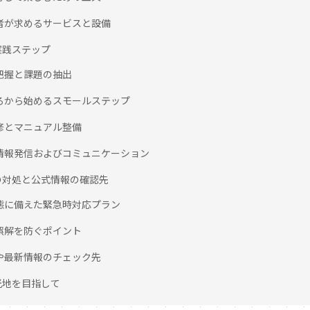
行者が求めるサービスと設備
実践ステップ
状把握と課題の抽出
ころから始めるスモールステップ
研修とマニュアル整備
の情報発信およびコミュニケーション
の対処と公式情報の確認先
事態に備えた緊急時対応プラン
や誤解を防ぐポイント
度や最新情報のチェック先
光地を目指して