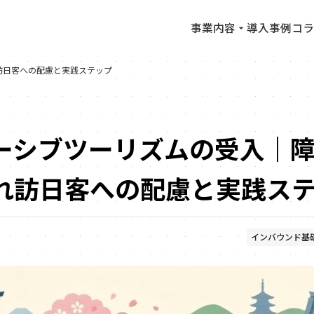
事業内容
導入事例
コラ
訪日客への配慮と実践ステップ
ーシブツーリズムの受入｜
れ訪日客への配慮と実践ス
インバウンド基