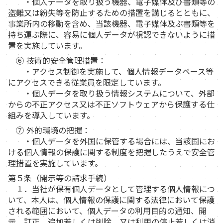
・個人データを取り扱う機器、電子媒体及び書類等の
盗難又は紛失等を防止するための措置を講じるとともに、
事業所内の移動を含め、当該機器、電子媒体及ぶ書類等を
持ち運ぶ際に、容易に個人データが視認できないように措
置を実施しています。
⑥ 技術的安全管理措置：
・アクセス制御を実施して、個人情報データベース等
にアクセスできる従業員を限定しています。
・個人データを取り扱う情報システムについて、外部
からの不正アクセス又は不正ソフトウェアから保護する仕
組みを導入しています。
⑦ 外的環境の把握：
・個人データを外国に保管する場合には、当該国にお
ける個人情報の保護に関する制度を把握したうえで安全管
理措置を実施しています。
第５条（開示等の請求手続）
１．当社が保有個人データとして管理する個人情報につ
いて、本人は、個人情報の保護に関する法律において保護
される範囲において、個人データの利用目的の通知、開
示、訂正、追加若しくは削除、又は利用の停止若しくは消