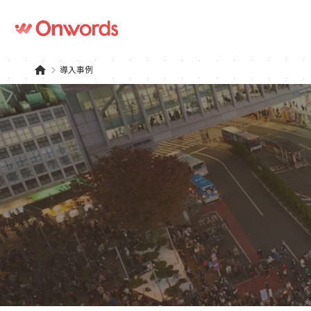
home
keyboard_arrow_right
導入事例